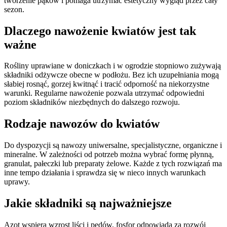
tworzenie pąków i pomaga utrzymać estetyczny wygląd przez cały
sezon.
Dlaczego nawożenie kwiatów jest tak
ważne
Rośliny uprawiane w doniczkach i w ogrodzie stopniowo zużywają
składniki odżywcze obecne w podłożu. Bez ich uzupełniania mogą
słabiej rosnąć, gorzej kwitnąć i tracić odporność na niekorzystne
warunki. Regularne nawożenie pozwala utrzymać odpowiedni
poziom składników niezbędnych do dalszego rozwoju.
Rodzaje nawozów do kwiatów
Do dyspozycji są nawozy uniwersalne, specjalistyczne, organiczne i
mineralne. W zależności od potrzeb można wybrać formę płynną,
granulat, pałeczki lub preparaty żelowe. Każde z tych rozwiązań ma
inne tempo działania i sprawdza się w nieco innych warunkach
uprawy.
Jakie składniki są najważniejsze
Azot wspiera wzrost liści i pędów, fosfor odpowiada za rozwój