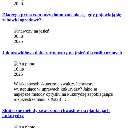
2026
Dlaczego przestrzeń przy domu zmienia się, gdy pojawiają się
zabawki ogrodowe?
06 lis
2025
Jak prawidłowo dobierać nawozy na jesień dla roślin ozimych
16 lip
2025
W jaki sposób skutecznie zwalczyć chwasty
występujące w uprawach kukurydzy? Jakie są
najlepsze metody oprysku na kukurydzę zapobiegające
rozprzestrzenianiu si&#281…
Skuteczne metody zwalczania chwastów na plantacjach
kukurydzy