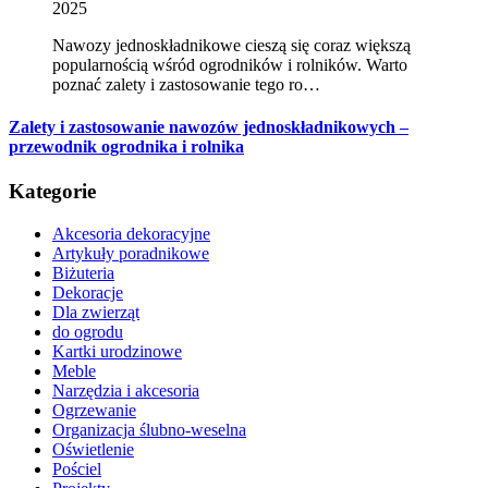
2025
Nawozy jednoskładnikowe cieszą się coraz większą
popularnością wśród ogrodników i rolników. Warto
poznać zalety i zastosowanie tego ro…
Zalety i zastosowanie nawozów jednoskładnikowych –
przewodnik ogrodnika i rolnika
Kategorie
Akcesoria dekoracyjne
Artykuły poradnikowe
Biżuteria
Dekoracje
Dla zwierząt
do ogrodu
Kartki urodzinowe
Meble
Narzędzia i akcesoria
Ogrzewanie
Organizacja ślubno-weselna
Oświetlenie
Pościel