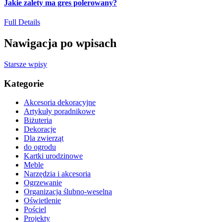
Jakie zalety ma gres polerowany?
Full Details
Nawigacja po wpisach
Starsze wpisy
Kategorie
Akcesoria dekoracyjne
Artykuły poradnikowe
Biżuteria
Dekoracje
Dla zwierząt
do ogrodu
Kartki urodzinowe
Meble
Narzędzia i akcesoria
Ogrzewanie
Organizacja ślubno-weselna
Oświetlenie
Pościel
Projekty