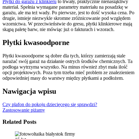
Płytki do garażu z klinkieru
to trwały, praktycznie nienasiąkliwy
materiał. Spełnia wymagane parametry materiału na posadzkę w
garażu, ale ma też wady. Po pierwsze, jest to dość wysoka cena. Po
drugie, istnieje niezwykle skromne zróżnicowanie pod względem
wzornictwa. W przeciwieństwie do gresu, płytki klinkierowe mają
skąpą paletę barw, nie mówiąc już o fakturach i wzorach.
Płytki kwasoodporne
Płytki kwasoodporne są dobre dla tych, którzy zamierzają stale
narażać swój garaż na działanie ostrych środków chemicznych. Ta
podłoga wytrzyma wszystko. Na minus również zbyt mała ilość
opcji projektowych. Poza tym trzeba mieć problem ze znalezieniem
odpowiedniej masy do warstwy między płytkami a podłożem.
Nawigacja wpisu
Czy plafon do pokoju dziecięcego się sprawdzi?
Zastosowanie piżamy
Related Posts