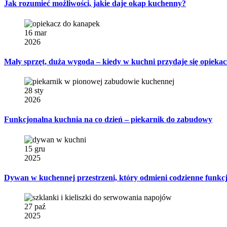
Jak rozumieć możliwości, jakie daje okap kuchenny?
16 mar
2026
Mały sprzęt, duża wygoda – kiedy w kuchni przydaje się opiekac
28 sty
2026
Funkcjonalna kuchnia na co dzień – piekarnik do zabudowy
15 gru
2025
Dywan w kuchennej przestrzeni, który odmieni codzienne funkc
27 paź
2025