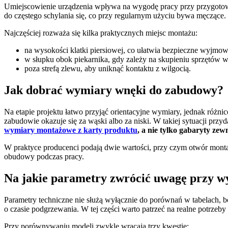
Umiejscowienie urządzenia wpływa na wygodę pracy przy przygotowy
do częstego schylania się, co przy regularnym użyciu bywa męczące. P
Najczęściej rozważa się kilka praktycznych miejsc montażu:
na wysokości klatki piersiowej, co ułatwia bezpieczne wyjmow
w słupku obok piekarnika, gdy zależy na skupieniu sprzętów w j
poza strefą zlewu, aby uniknąć kontaktu z wilgocią.
Jak dobrać wymiary wnęki do zabudowy?
Na etapie projektu łatwo przyjąć orientacyjne wymiary, jednak różn
zabudowie okazuje się za wąski albo za niski. W takiej sytuacji przy
wymiary montażowe z karty produktu
, a nie tylko gabaryty zew
W praktyce producenci podają dwie wartości, przy czym otwór monta
obudowy podczas pracy.
Na jakie parametry zwrócić uwagę przy w
Parametry techniczne nie służą wyłącznie do porównań w tabelach, 
o czasie podgrzewania. W tej części warto patrzeć na realne potrze
Przy porównywaniu modeli zwykle wracają trzy kwestie: