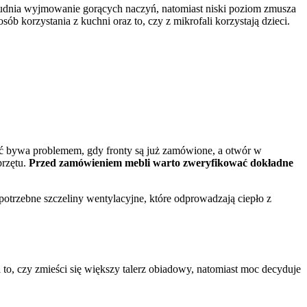
udnia wyjmowanie gorących naczyń, natomiast niski poziom zmusza
ób korzystania z kuchni oraz to, czy z mikrofali korzystają dzieci.
ość bywa problemem, gdy fronty są już zamówione, a otwór w
przętu.
Przed zamówieniem mebli warto zweryfikować dokładne
trzebne szczeliny wentylacyjne, które odprowadzają ciepło z
o, czy zmieści się większy talerz obiadowy, natomiast moc decyduje