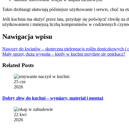
Takie drobiazgi ułatwiają późniejsze użytkowanie i serwis, choć na et
Jeśli kuchnia ma służyć przez lata, przydaje się poświęcić chwil
użytkowaniem i mniejszą liczbą kompromisów w codziennych czynn
Nawigacja wpisu
Nawozy do kwiatów – skuteczna pielęgnacja roślin doniczkowych i
Mały sprzęt, duża wygoda – kiedy w kuchni przydaje się opiekacz?
Related Posts
25 cze
2026
Dobry zlew do kuchni – wymiary, materiał i montaż
22 kwi
2026