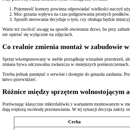
Pojemność komory powinna odpowiadać wielkości naczyń uży
Moc grzania wpływa na czas podgrzewania prostych posiłków.
Sposób sterowania decyduje o tym, czy obsługa będzie intuicyj
Warto też zwrócić uwagę na sposób otwierania drzwi, bo przy zabudow
nie opierać się wyłącznie na zdjęciach.
Co realnie zmienia montaż w zabudowie 
Sprzęt wkomponowany w meble porządkuje wizualnie przestrzeń, ale zm
zmiana bywa odczuwalna zwłaszcza w mniejszych pomieszczeniach
Trzeba jednak pamiętać o serwisie i dostępie do gniazda zasilania. P
łatwo przewidzieć.
Różnice między sprzętem wolnostojącym a
Porównując klasyczne mikrofalówki z wariantem montowanym w mebl
dają większą swobodę przestawiania. W tej sytuacji decyzja zależy o
Cecha