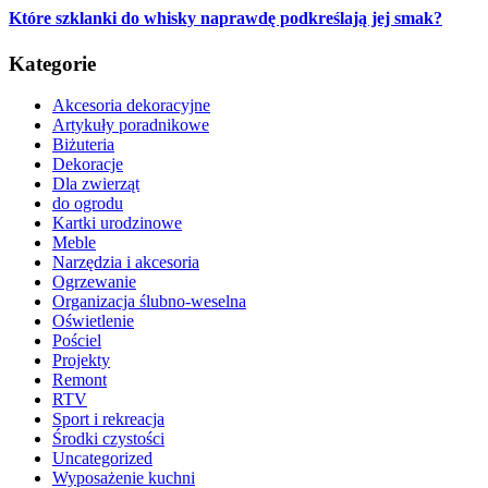
Które szklanki do whisky naprawdę podkreślają jej smak?
Kategorie
Akcesoria dekoracyjne
Artykuły poradnikowe
Biżuteria
Dekoracje
Dla zwierząt
do ogrodu
Kartki urodzinowe
Meble
Narzędzia i akcesoria
Ogrzewanie
Organizacja ślubno-weselna
Oświetlenie
Pościel
Projekty
Remont
RTV
Sport i rekreacja
Środki czystości
Uncategorized
Wyposażenie kuchni