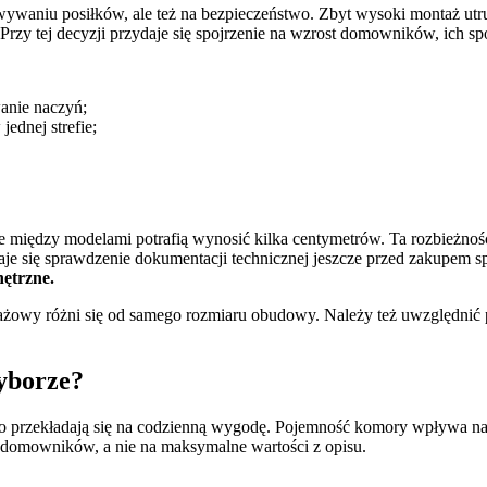
waniu posiłków, ale też na bezpieczeństwo. Zbyt wysoki montaż utr
rzy tej decyzji przydaje się spojrzenie na wzrost domowników, ich spos
anie naczyń;
ednej strefie;
ice między modelami potrafią wynosić kilka centymetrów. Ta rozbieżn
daje się sprawdzenie dokumentacji technicznej jeszcze przed zakupem s
nętrzne.
żowy różni się od samego rozmiaru obudowy. Należy też uwzględnić po
yborze?
bo przekładają się na codzienną wygodę. Pojemność komory wpływa na t
by domowników, a nie na maksymalne wartości z opisu.