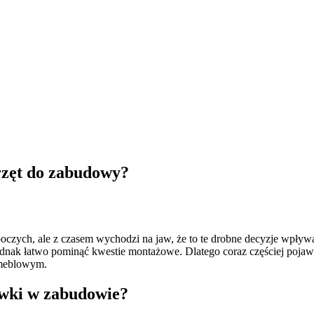
rzęt do zabudowy?
czych, ale z czasem wychodzi na jaw, że to te drobne decyzje wpływają
 jednak łatwo pominąć kwestie montażowe. Dlatego coraz częściej poj
 meblowym.
ówki w zabudowie?