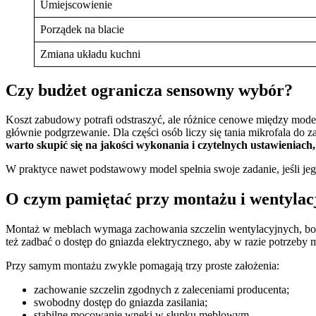
Umiejscowienie
Porządek na blacie
Zmiana układu kuchni
Czy budżet ogranicza sensowny wybór?
Koszt zabudowy potrafi odstraszyć, ale różnice cenowe między modelam
głównie podgrzewanie. Dla części osób liczy się tania mikrofala do
warto skupić się na jakości wykonania i czytelnych ustawieniac
W praktyce nawet podstawowy model spełnia swoje zadanie, jeśli jego
O czym pamiętać przy montażu i wentylac
Montaż w meblach wymaga zachowania szczelin wentylacyjnych, bo 
też zadbać o dostęp do gniazda elektrycznego, aby w razie potrzeby
Przy samym montażu zwykle pomagają trzy proste założenia:
zachowanie szczelin zgodnych z zaleceniami producenta;
swobodny dostęp do gniazda zasilania;
stabilne mocowanie wnęki w słupku meblowym.