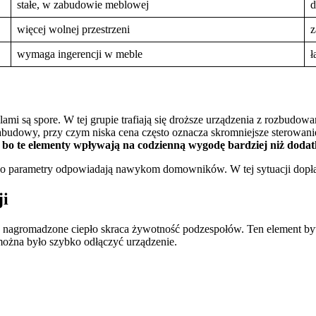
stałe, w zabudowie meblowej
d
więcej wolnej przestrzeni
z
wymaga ingerencji w meble
ł
i są spore. W tej grupie trafiają się droższe urządzenia z rozbudowan
 zabudowy, przy czym niska cena często oznacza skromniejsze sterowa
h, bo te elementy wpływają na codzienną wygodę bardziej niż doda
 parametry odpowiadają nawykom domowników. W tej sytuacji dopłata do 
ji
nagromadzone ciepło skraca żywotność podzespołów. Ten element byw
 można było szybko odłączyć urządzenie.