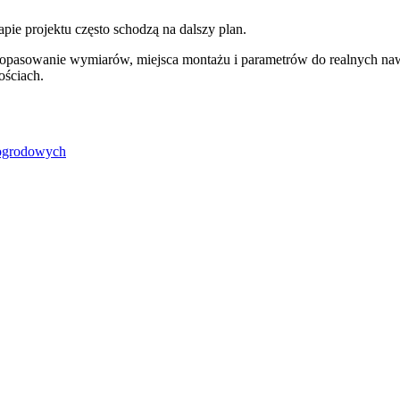
apie projektu często schodzą na dalszy plan.
ę na dopasowanie wymiarów, miejsca montażu i parametrów do realnyc
ościach.
 ogrodowych