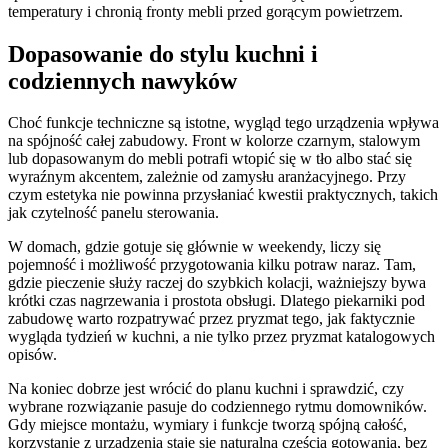
temperatury i chronią fronty mebli przed gorącym powietrzem.
Dopasowanie do stylu kuchni i
codziennych nawyków
Choć funkcje techniczne są istotne, wygląd tego urządzenia wpływa
na spójność całej zabudowy. Front w kolorze czarnym, stalowym
lub dopasowanym do mebli potrafi wtopić się w tło albo stać się
wyraźnym akcentem, zależnie od zamysłu aranżacyjnego. Przy
czym estetyka nie powinna przysłaniać kwestii praktycznych, takich
jak czytelność panelu sterowania.
W domach, gdzie gotuje się głównie w weekendy, liczy się
pojemność i możliwość przygotowania kilku potraw naraz. Tam,
gdzie pieczenie służy raczej do szybkich kolacji, ważniejszy bywa
krótki czas nagrzewania i prostota obsługi. Dlatego piekarniki pod
zabudowę warto rozpatrywać przez pryzmat tego, jak faktycznie
wygląda tydzień w kuchni, a nie tylko przez pryzmat katalogowych
opisów.
Na koniec dobrze jest wrócić do planu kuchni i sprawdzić, czy
wybrane rozwiązanie pasuje do codziennego rytmu domowników.
Gdy miejsce montażu, wymiary i funkcje tworzą spójną całość,
korzystanie z urządzenia staje się naturalną częścią gotowania, bez