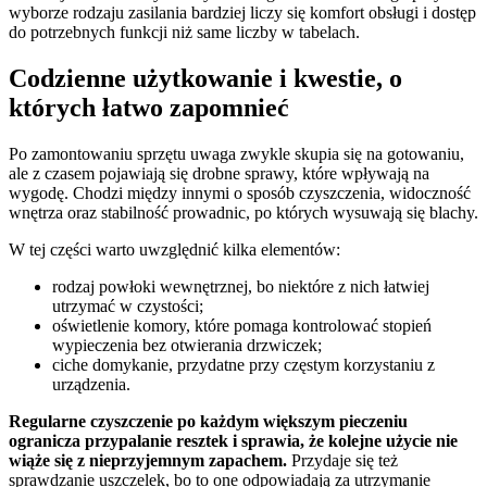
wyborze rodzaju zasilania bardziej liczy się komfort obsługi i dostęp
do potrzebnych funkcji niż same liczby w tabelach.
Codzienne użytkowanie i kwestie, o
których łatwo zapomnieć
Po zamontowaniu sprzętu uwaga zwykle skupia się na gotowaniu,
ale z czasem pojawiają się drobne sprawy, które wpływają na
wygodę. Chodzi między innymi o sposób czyszczenia, widoczność
wnętrza oraz stabilność prowadnic, po których wysuwają się blachy.
W tej części warto uwzględnić kilka elementów:
rodzaj powłoki wewnętrznej, bo niektóre z nich łatwiej
utrzymać w czystości;
oświetlenie komory, które pomaga kontrolować stopień
wypieczenia bez otwierania drzwiczek;
ciche domykanie, przydatne przy częstym korzystaniu z
urządzenia.
Regularne czyszczenie po każdym większym pieczeniu
ogranicza przypalanie resztek i sprawia, że kolejne użycie nie
wiąże się z nieprzyjemnym zapachem.
Przydaje się też
sprawdzanie uszczelek, bo to one odpowiadają za utrzymanie