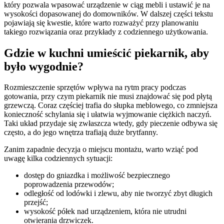
który pozwala wpasować urządzenie w ciąg mebli i ustawić je na
wysokości dopasowanej do domowników. W dalszej części tekstu
pojawiają się kwestie, które warto rozważyć przy planowaniu
takiego rozwiązania oraz przykłady z codziennego użytkowania.
Gdzie w kuchni umieścić piekarnik, aby
było wygodnie?
Rozmieszczenie sprzętów wpływa na rytm pracy podczas
gotowania, przy czym piekarnik nie musi znajdować się pod płytą
grzewczą. Coraz częściej trafia do słupka meblowego, co zmniejsza
konieczność schylania się i ułatwia wyjmowanie ciężkich naczyń.
Taki układ przydaje się zwłaszcza wtedy, gdy pieczenie odbywa się
często, a do jego wnętrza trafiają duże brytfanny.
Zanim zapadnie decyzja o miejscu montażu, warto wziąć pod
uwagę kilka codziennych sytuacji:
dostęp do gniazdka i możliwość bezpiecznego
poprowadzenia przewodów;
odległość od lodówki i zlewu, aby nie tworzyć zbyt długich
przejść;
wysokość półek nad urządzeniem, która nie utrudni
otwierania drzwiczek.