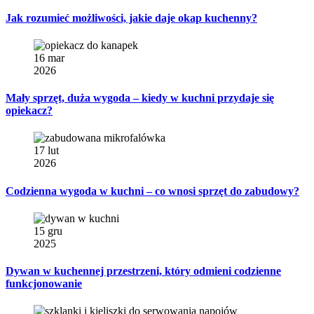
Jak rozumieć możliwości, jakie daje okap kuchenny?
16 mar
2026
Mały sprzęt, duża wygoda – kiedy w kuchni przydaje się
opiekacz?
17 lut
2026
Codzienna wygoda w kuchni – co wnosi sprzęt do zabudowy?
15 gru
2025
Dywan w kuchennej przestrzeni, który odmieni codzienne
funkcjonowanie