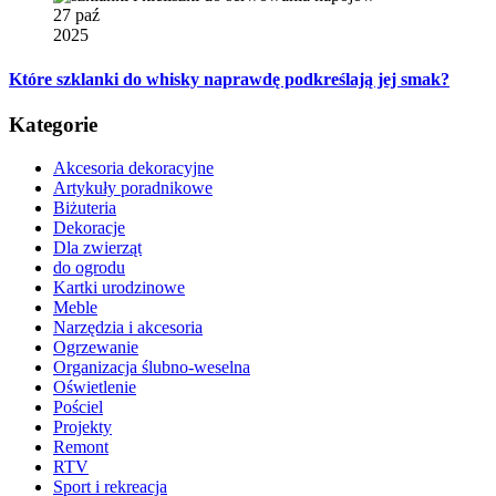
27 paź
2025
Które szklanki do whisky naprawdę podkreślają jej smak?
Kategorie
Akcesoria dekoracyjne
Artykuły poradnikowe
Biżuteria
Dekoracje
Dla zwierząt
do ogrodu
Kartki urodzinowe
Meble
Narzędzia i akcesoria
Ogrzewanie
Organizacja ślubno-weselna
Oświetlenie
Pościel
Projekty
Remont
RTV
Sport i rekreacja