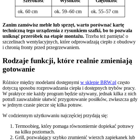
Szerokość
Wysokość
Głębokość
ok. 60 cm
ok. 59–60 cm
ok. 55–57 cm
Zanim zamówisz meble lub sprzęt, warto porównać kartę
techniczną tego urządzenia z rysunkiem szafki, bo to pozwala
uniknąć przeróbek na etapie montażu.
Trzeba też pamiętać o
szczelinach wentylacyjnych, które odprowadzają ciepło z obudowy
i chronią fronty przed przegrzewaniem.
Rodzaje funkcji, które realnie zmieniają
gotowanie
Różnice między modelami dostępnymi
w sklepie BRW.pl
często
dotyczą sposobu rozprowadzania ciepła i dostępnych trybów pracy.
W praktyce nie każdy program będzie używany, jednak kilka z nich
potrafi zauważalnie ułatwić przygotowanie posiłków, zwłaszcza gdy
w jednym czasie piecze się kilka potraw.
W codziennym użytkowaniu najczęściej przydają się:
Termoobieg, który pomaga równomiernie dopiekać potrawy
na kilku poziomach.
Grill, pozwalający szybko zrumienić wierzch zapiekanek lub