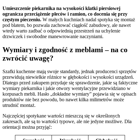
Umieszczenie piekarnika na wysokości klatki piersiowej
ogranicza przeciążenie pleców i ramion, co docenia się przy
częstym pieczeniu.
W małych kuchniach nadal spotyka się montaż
pod blatem, bo pozwala zachować ciągłość zabudowy, ale nawet
wtedy warto zadbać o odpowiednią przestrzeń na uchylenie
drzwiczek i swobodne manewrowanie naczyniami.
Wymiary i zgodność z meblami – na co
zwrócić uwagę?
Szafki kuchenne mają swoje standardy, jednak producenci sprzętów
przewidują niewielkie różnice w głębokości i wysokości urządzeń.
Dlatego przed zakupem przydaje się sprawdzenie, jakie są faktyczne
wymiary piekarnika i jakie otwory wentylacyjne przewidziano w
korpusach mebli. Hasło „dokładne wymiary” pojawia się w opisach
produktów nie bez powodu, bo nawet kilka milimetrów może
utrudnić montaż.
Najczęściej spotykane wartości mieszczą się w określonych
zakresach, ale są to wartości typowe, ale nie jedyne możliwe. Dla
orientacji można przyjąć: