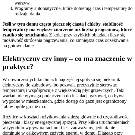
warzyw.
Programy automatyczne, które dobierają czas i temperaturę do
rodzaju dania.
Jeśli w tym domu często piecze się ciasta i chleby, stabilność
temperatury ma większe znaczenie niż liczba programów, które
rzadko się uruchamia.
Z kolei przy szybkich obiadach liczy się
możliwość skrócenia nagrzewania, co zmniejsza czas oczekiwania
na gotowe danie.
Elektryczny czy inny – co ma znaczenie w
praktyce?
W nowoczesnych kuchniach najczęściej spotyka się piekarnik
elektryczny do zabudowy, bo pozwala precyzyjnie sterować
temperaturą i współpracuje z większością płyt grzewczych. Taki
wariant nie wymaga podłączenia do instalacji gazowej, co bywa
wygodne w mieszkaniach, gdzie dostęp do gazu jest ograniczony
lub w ogóle go nie ma.
Różnice w kosztach użytkowania zależą głównie od częstotliwości
pieczenia i klasy energetycznej sprzętu. Przy kilku uruchomieniach
w tygodniu wpływ na rachunki jest zauważalny, jednak nie
dominuje w całkowitym zużyciu energii w domu. Dlatego przy