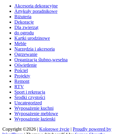
Akcesoria dekoracyjne
Artykuły poradnikowe
Biżuteria
Dekoracje
Dla zwierząt
do ogrodu
Kartki urodzinowe
Meble
Narzędzia i akcesoria
Ogrzewanie
Organizacja ślubno-weselna
Oświetlenie
Pościel
Projekty
Remont
RTV
Sport i rekreacja
Środki czystości
Uncategorized
Wyposażenie kuchni
Wyposażenie meblowe
Wyposażenie łazienki
Copyright ©2026
|
Kolorowe życie
|
Proudly powered by