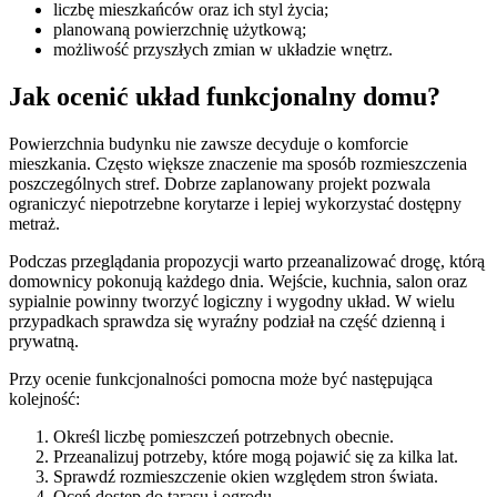
liczbę mieszkańców oraz ich styl życia;
planowaną powierzchnię użytkową;
możliwość przyszłych zmian w układzie wnętrz.
Jak ocenić układ funkcjonalny domu?
Powierzchnia budynku nie zawsze decyduje o komforcie
mieszkania. Często większe znaczenie ma sposób rozmieszczenia
poszczególnych stref. Dobrze zaplanowany projekt pozwala
ograniczyć niepotrzebne korytarze i lepiej wykorzystać dostępny
metraż.
Podczas przeglądania propozycji warto przeanalizować drogę, którą
domownicy pokonują każdego dnia. Wejście, kuchnia, salon oraz
sypialnie powinny tworzyć logiczny i wygodny układ. W wielu
przypadkach sprawdza się wyraźny podział na część dzienną i
prywatną.
Przy ocenie funkcjonalności pomocna może być następująca
kolejność:
Określ liczbę pomieszczeń potrzebnych obecnie.
Przeanalizuj potrzeby, które mogą pojawić się za kilka lat.
Sprawdź rozmieszczenie okien względem stron świata.
Oceń dostęp do tarasu i ogrodu.