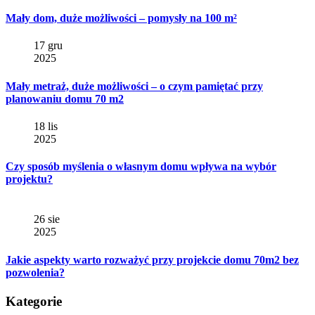
Mały dom, duże możliwości – pomysły na 100 m²
17 gru
2025
Mały metraż, duże możliwości – o czym pamiętać przy
planowaniu domu 70 m2
18 lis
2025
Czy sposób myślenia o własnym domu wpływa na wybór
projektu?
26 sie
2025
Jakie aspekty warto rozważyć przy projekcie domu 70m2 bez
pozwolenia?
Kategorie