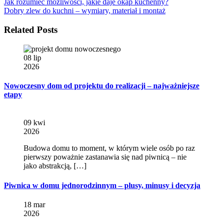
Jak rozumieć możliwości, jakie daje okap kuchenny?
Dobry zlew do kuchni – wymiary, materiał i montaż
Related Posts
08 lip
2026
Nowoczesny dom od projektu do realizacji – najważniejsze
etapy
09 kwi
2026
Budowa domu to moment, w którym wiele osób po raz
pierwszy poważnie zastanawia się nad piwnicą – nie
jako abstrakcją, […]
Piwnica w domu jednorodzinnym – plusy, minusy i decyzja
18 mar
2026