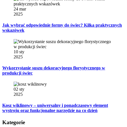
24 mar
2025
Jak wybrać odpowiednie formy do świec? Kilka praktycznych
wskazówek
10 sty
2025
Wykorzystanie suszu dekoracyjnego florystycznego w
produkcji świec
02 sty
2025
Kosz wiklinowy – uniwersalny i ponadczasowy element
wystroju oraz funkcjonalne narzędzie na co dzień
Kategorie