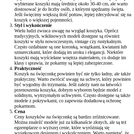
wybierane koszyki mają średnicę około 30-40 cm, ale warto
dostosować je do liczby osób, z którymi spędzamy święta.
Jeśli święcimy większą ilość potraw, lepiej zdecydować się na
koszyk o większej pojemności.
Styl i wykończenie
Wielu ludzi zwraca uwagę na wygląd koszyka. Oprócz
tradycyjnych, wiklinowych modeli dostępne są również
koszyki w stylu nowoczesnym, vintage czy rustykalnym.
Często ozdabiane są one koronką, wstążkami, kwiatami lub
sznureczkami, które dodają im uroku i elegancji. Niektóre
koszyki mają wyściełane wnętrza materiałem, co dodaje im
klasy i sprawia, że pokarmy są lepiej zabezpieczone.
Praktyczność
Koszyk na święconkę powinien być nie tylko ładny, ale także
praktyczny. Warto zwrócić uwagę na uchwyt, który powinien
być wygodny do trzymania. Jeśli zależy nam na łatwości
przenoszenia koszyka, dobrym wyborem będzie model z
solidnym, wytrzymałym uchwytem. Często dostępne są także
modele z pokrywkami, co zapewnia dodatkową ochronę
pokarmom.
Cena
Ceny koszyków na święconkę są bardzo zróżnicowane.
Można znaleźć modele już za kilkanaście złotych, ale są też
egzemplarze o wyższej cenie, które wyróżniają się
wyjątkowym designem i wykończeniem. Warto pamiętać, że