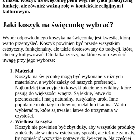
z masła. Koszyk na święconkę pełni więc nie tylko praktyczną
funkcję, ale również ważną rolę w kontekście religijnym i
kulturowym.
Jaki koszyk na święconkę wybrać?
Wybór odpowiedniego koszyka na święconkę jest kwestią, którą
warto przemyśleć. Koszyk powinien być przede wszystkim
estetyczny, funkcjonalny, ale także dostosowany do tradycji, którą
chcemy kultywować. Oto kilka rzeczy, na które warto zwrócić
uwagę przy jego wyborze:
Materiał
Koszyki na święconkę mogą być wykonane z różnych
materiałów, a wybór zależy od naszych preferencji.
Najbardziej tradycyjne to koszyki plecione z wikliny, które
pasują do większości wnętrz. Są lekkie, łatwe do
przenoszenia i mają naturalny, rustykalny urok. Inne
popularne materiały to drewno, metal lub tkanina. Warto
wybierać te, które są trwałe i łatwe do utrzymania w
czystości.
Wielkość koszyka
Koszyk nie powinien być zbyt duży, aby wszystkie produkty
zmieściły się w nim w estetyczny sposób, ale też nie za mały,
by pomieścić wszystkie potrawy do święcenia. Najczęściej