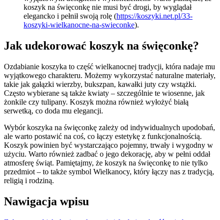
koszyk na święconkę nie musi być drogi, by wyglądał
elegancko i pełnił swoją rolę (
https://koszyki.net.pl/33-
koszyki-wielkanocne-na-swieconke
).
Jak udekorować koszyk na święconkę?
Ozdabianie koszyka to część wielkanocnej tradycji, która nadaje mu
wyjątkowego charakteru. Możemy wykorzystać naturalne materiały,
takie jak gałązki wierzby, bukszpan, kawałki juty czy wstążki.
Często wybierane są także kwiaty – szczególnie te wiosenne, jak
żonkile czy tulipany. Koszyk można również wyłożyć białą
serwetką, co doda mu elegancji.
Wybór koszyka na święconkę zależy od indywidualnych upodobań,
ale warto postawić na coś, co łączy estetykę z funkcjonalnością.
Koszyk powinien być wystarczająco pojemny, trwały i wygodny w
użyciu. Warto również zadbać o jego dekorację, aby w pełni oddał
atmosferę świąt. Pamiętajmy, że koszyk na święconkę to nie tylko
przedmiot – to także symbol Wielkanocy, który łączy nas z tradycją,
religią i rodziną.
Nawigacja wpisu