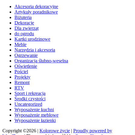
Akcesoria dekoracyjne
Artykuły poradnikowe
Biżuteria
Dekoracje
Dla zwierząt
do ogrodu
Kartki urodzinowe
Meble
Narzędzia i akcesoria
Ogrzewanie
Organizacja ślubno-weselna
Oświetlenie
Pościel
Projekty
Remont
RTV
Sport i rekreacja
Środki czystości
Uncategorized
Wyposażenie kuchni
Wyposażenie meblowe
Wyposażenie łazienki
Copyright ©2026
|
Kolorowe życie
|
Proudly powered by