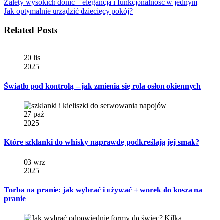
Zalety wysokich donic – elegancja i funkcjonalność w jednym
Jak optymalnie urządzić dziecięcy pokój?
Related Posts
20 lis
2025
Światło pod kontrolą – jak zmienia się rola osłon okiennych
27 paź
2025
Które szklanki do whisky naprawdę podkreślają jej smak?
03 wrz
2025
Torba na pranie: jak wybrać i używać + worek do kosza na
pranie