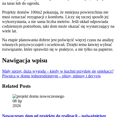
na taras lub do ogrodu.
Projekty domów 100m2 pokazują, że mniejsza powierzchnia nie
musi oznaczać rezygnacji z komfortu. Liczy się raczej sposób jej
wykorzystania, a nie sama liczba metrów. Jeśli układ odpowiada
codziennym potrzebom, taki dom może okazać się wystarczający na
wiele lat.
Na etapie planowania dobrze jest poświęcić więcej czasu na analizę
własnych przyzwyczajeń i oczekiwań. Dzięki temu łatwiej wybrać
rozwiązanie, które sprawdzi się w praktyce, a nie tylko na papierze.
Nawigacja wpisu
Mały sprzęt, duża wygoda – kiedy w kuchni przydaje się opiekacz?
Piwnica w domu jednorodzinnym – plusy, minusy i decyzja
Related Posts
08 lip
2026
Nowoczesny dom od projektu do realizacji – najważniejsze