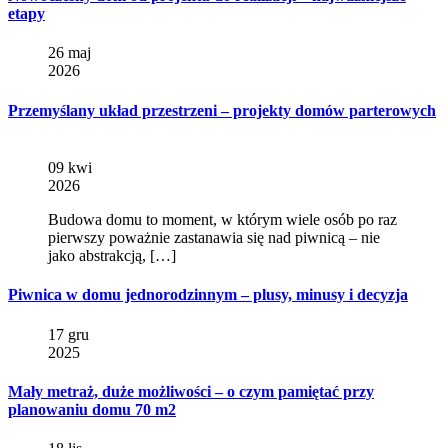
etapy
26 maj
2026
Przemyślany układ przestrzeni – projekty domów parterowych
09 kwi
2026
Budowa domu to moment, w którym wiele osób po raz
pierwszy poważnie zastanawia się nad piwnicą – nie
jako abstrakcją, […]
Piwnica w domu jednorodzinnym – plusy, minusy i decyzja
17 gru
2025
Mały metraż, duże możliwości – o czym pamiętać przy
planowaniu domu 70 m2