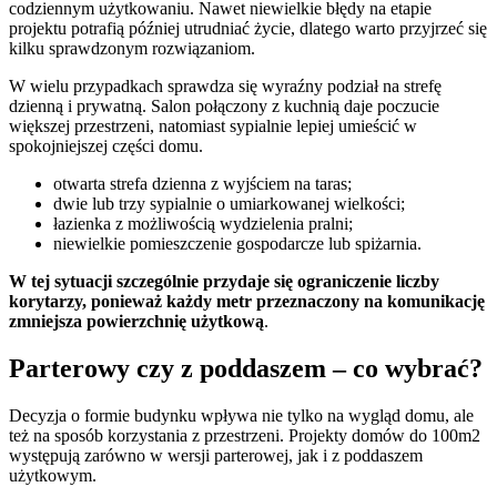
codziennym użytkowaniu. Nawet niewielkie błędy na etapie
projektu potrafią później utrudniać życie, dlatego warto przyjrzeć się
kilku sprawdzonym rozwiązaniom.
W wielu przypadkach sprawdza się wyraźny podział na strefę
dzienną i prywatną. Salon połączony z kuchnią daje poczucie
większej przestrzeni, natomiast sypialnie lepiej umieścić w
spokojniejszej części domu.
otwarta strefa dzienna z wyjściem na taras;
dwie lub trzy sypialnie o umiarkowanej wielkości;
łazienka z możliwością wydzielenia pralni;
niewielkie pomieszczenie gospodarcze lub spiżarnia.
W tej sytuacji szczególnie przydaje się ograniczenie liczby
korytarzy, ponieważ każdy metr przeznaczony na komunikację
zmniejsza powierzchnię użytkową
.
Parterowy czy z poddaszem – co wybrać?
Decyzja o formie budynku wpływa nie tylko na wygląd domu, ale
też na sposób korzystania z przestrzeni. Projekty domów do 100m2
występują zarówno w wersji parterowej, jak i z poddaszem
użytkowym.