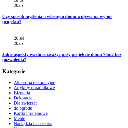
18 lis
2025
Czy sposób myślenia o własnym domu wpływa na wybór
projektu?
26 sie
2025
Jakie aspekty warto rozważyć przy projekcie domu 70m2 bez
pozwolenia?
Kategorie
Akcesoria dekoracyjne
Artykuły poradnikowe
Biżuteria
Dekoracje
Dla zwierząt
do ogrodu
Kartki urodzinowe
Meble
Narzędzia i akcesoria